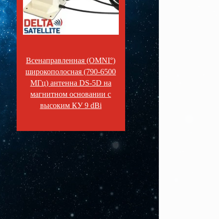
Всенаправленная (OMNI°)
широкополосная (790-6500
МГц) антенна DS-5D на
магнитном основании с
высоким КУ 9 dBi