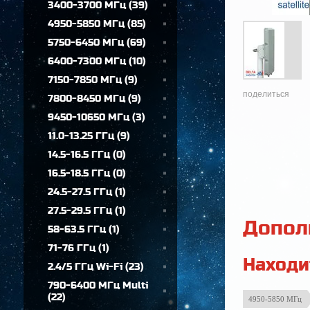
3400-3700 МГц
(
39
)
4950-5850 МГц
(
85
)
5750-6450 МГц
(
69
)
6400-7300 МГц
(
10
)
7150-7850 МГц
(
9
)
поделиться
7800-8450 МГц
(
9
)
9450-10650 МГц
(
3
)
11.0-13.25 ГГц
(
9
)
14.5-16.5 ГГц
(
0
)
16.5-18.5 ГГц
(
0
)
24.5-27.5 ГГц
(
1
)
27.5-29.5 ГГц
(
1
)
Допол
58-63.5 ГГц
(
1
)
71-76 ГГц
(
1
)
Находи
2.4/5 ГГц Wi-Fi
(
23
)
790-6400 МГц Multi
(
22
)
4950-5850 МГц