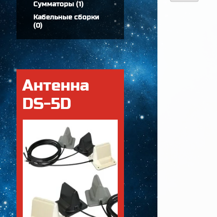
Сумматоры
(
1
)
Кабельные сборки
(
0
)
Антенна
DS-5D