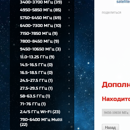
3400-3700 МГц
(
39
)
4950-5850 МГц
(
85
)
поделиться
5750-6450 МГц
(
69
)
6400-7300 МГц
(
10
)
7150-7850 МГц
(
9
)
7800-8450 МГц
(
9
)
9450-10650 МГц
(
3
)
11.0-13.25 ГГц
(
9
)
14.5-16.5 ГГц
(
0
)
16.5-18.5 ГГц
(
0
)
24.5-27.5 ГГц
(
1
)
Дополн
27.5-29.5 ГГц
(
1
)
58-63.5 ГГц
(
1
)
Находитс
71-76 ГГц
(
1
)
2.4/5 ГГц Wi-Fi
(
23
)
9450-10650 МГц
790-6400 МГц Multi
(
22
)
Назад