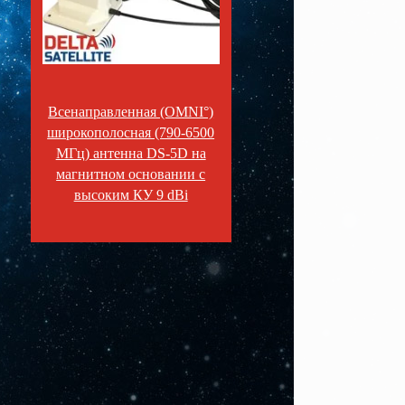
Всенаправленная (OMNI°)
широкополосная (790-6500
МГц) антенна DS-5D на
магнитном основании с
высоким КУ 9 dBi