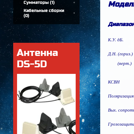
Сумматоры
(
1
)
Модел
Кабельные сборки
(
0
)
Диапазон
К.У. дБ.
Антенна
Д.Н. (гориз.)
DS-5D
(верт.)
КСВН
Поляризация
Вых. сопрот
Грозозащит