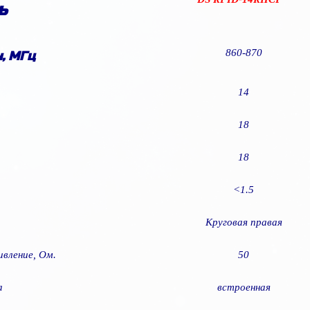
ь
8
6
0-
870
, МГц
14
18
18
<1.5
Круговая правая
ивление, Ом.
50
а
встроенная