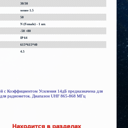
30/30
менее 1.5
50
N (Female) - 1 шт.
-50 +80
IP 64
615*615*40
4.5
ей с Коэффициентом Усиления 14дБ предназначена для
ия для радиометок. Диапазон UHF 865-868 МГц
Находится в разделах