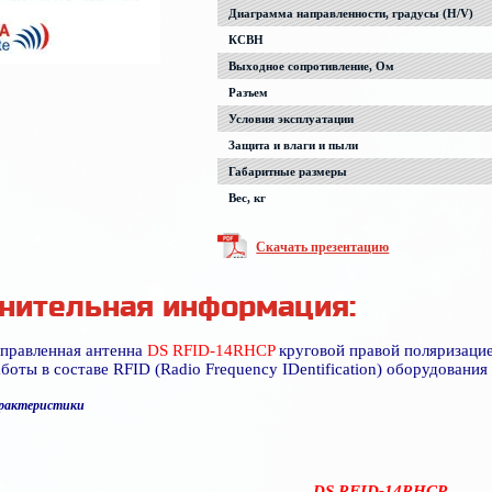
Диаграмма направленности, градусы (H/V)
КСВН
Выходное сопротивление, Ом
Разъем
Условия эксплуатации
Защита и влаги и пыли
Габаритные размеры
Вес, кг
Скачать презентацию
нительная информация:
правленная антенна
DS RFID-14RHCP
круговой правой поляризаци
аботы в составе RFID (Radio Frequency IDentification) оборудован
арактеристики
DS RFID-14
RHCP