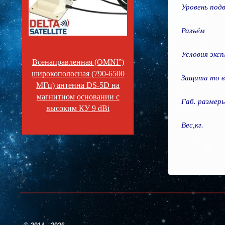
Уровень под
Разъём
Условия экс
Всенаправленная (OMNI°)
широкополосная (790-6500
Защита то в
МГц) антенна DS-5D на
магнитном основании с
Габ. размер
высоким КУ 9 dBi
Вес,кг.