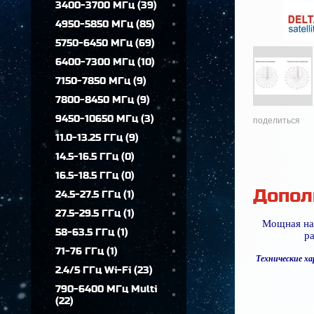
3400-3700 МГц
(
39
)
4950-5850 МГц
(
85
)
5750-6450 МГц
(
69
)
6400-7300 МГц
(
10
)
7150-7850 МГц
(
9
)
7800-8450 МГц
(
9
)
9450-10650 МГц
(
3
)
поделиться
11.0-13.25 ГГц
(
9
)
14.5-16.5 ГГц
(
0
)
16.5-18.5 ГГц
(
0
)
Допол
24.5-27.5 ГГц
(
1
)
27.5-29.5 ГГц
(
1
)
Мощная на
58-63.5 ГГц
(
1
)
р
71-76 ГГц
(
1
)
Технические х
2.4/5 ГГц Wi-Fi
(
23
)
790-6400 МГц Multi
(
22
)