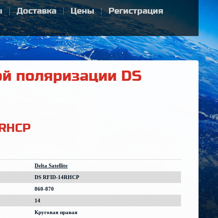
ы
Доставка
Цены
Регистрация
ой поляризации DS
4RHCP
Delta Satellite
DS RFID-14RHCP
860-870
14
Круговая правая