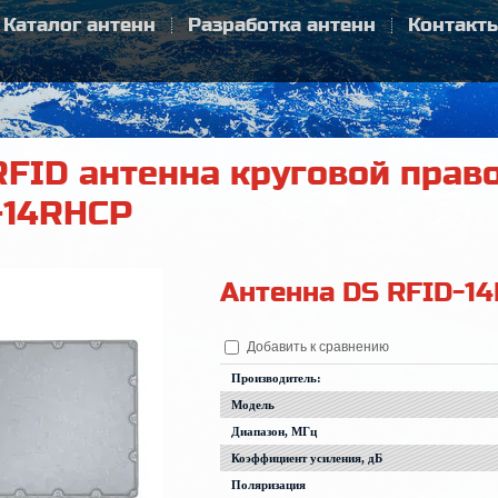
Каталог антенн
Разработка антенн
Контакт
RFID антенна круговой прав
-14RHCP
Антенна DS RFID-1
Добавить к сравнению
Производитель:
Модель
Диапазон, МГц
Коэффициент усиления, дБ
Поляризация