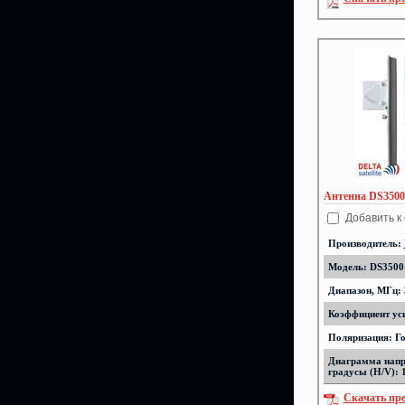
Антенна DS3500-
Добавить к
Производитель:
Модель: DS3500-
Диапазон, МГц: 
Коэффициент уси
Поляризация: Г
Диаграмма напр
градусы (H/V): 
Скачать пр