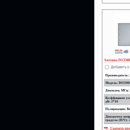
Антенна DS3500
Добавить к
Производитель:
Модель: DS3500
Диапазон, МГц: 
Коэффициент ус
дБ: 2*16
Поляризация: В
Диаграмма напр
градусы (H/V): 
Скачать пр