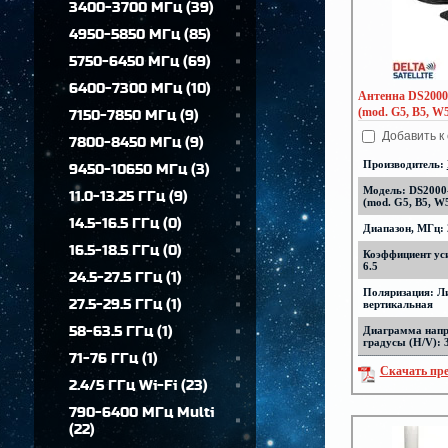
3400-3700 МГц
(
39
)
4950-5850 МГц
(
85
)
5750-6450 МГц
(
69
)
6400-7300 МГц
(
10
)
Антенна DS2000-
(mod. G5, B5, W5
7150-7850 МГц
(
9
)
Добавить к
7800-8450 МГц
(
9
)
Производитель:
9450-10650 МГц
(
3
)
Модель: DS2000-
11.0-13.25 ГГц
(
9
)
(mod. G5, B5, W
14.5-16.5 ГГц
(
0
)
Диапазон, МГц: 
16.5-18.5 ГГц
(
0
)
Коэффициент уси
6.5
24.5-27.5 ГГц
(
1
)
Поляризация: Л
27.5-29.5 ГГц
(
1
)
вертикальная
58-63.5 ГГц
(
1
)
Диаграмма напр
градусы (H/V): 
71-76 ГГц
(
1
)
Скачать пр
2.4/5 ГГц Wi-Fi
(
23
)
790-6400 МГц Multi
(
22
)