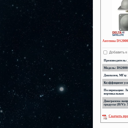
Антенна DS2000-
Добавить к
Производитель:
Модель: DS2000-
Диапазон, МГц: 
Коэффициент уси
Поляризация: Л
вертикальная
Диаграмма напр
градусы (H/V): 
Скачать пр