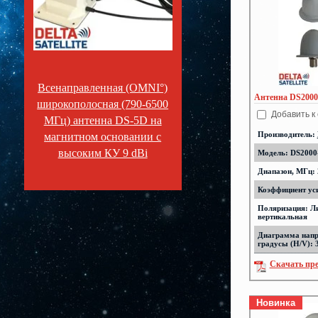
Всенаправленная (OMNI°)
Антенна DS2000-
широкополосная (790-6500
Добавить к
МГц) антенна DS-5D на
Производитель:
магнитном основании с
высоким КУ 9 dBi
Модель: DS2000-
Диапазон, МГц: 
Коэффициент уси
Поляризация: Л
вертикальная
Диаграмма напр
градусы (H/V): 
Скачать пр
Новинка