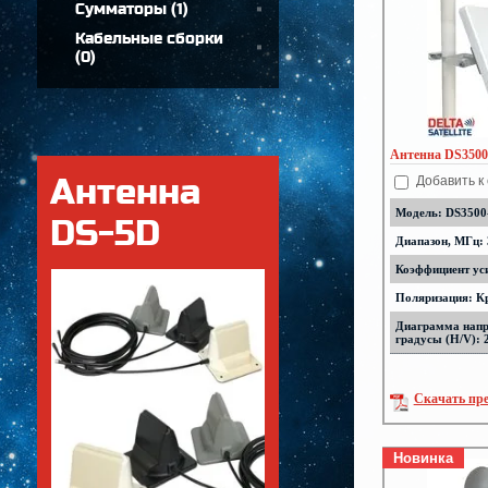
Сумматоры
(
1
)
Кабельные сборки
(
0
)
Антенна DS350
Антенна
Добавить к
Модель: DS3500
DS-5D
Диапазон, МГц: 
Коэффициент уси
Поляризация: К
Диаграмма напр
градусы (H/V): 
Скачать пр
Новинка