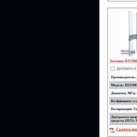
Антенна DS3500-
Добавить к
Производитель:
Модель: DS3500-
Диапазон, МГц: 
Коэффициент уси
Поляризация: Г
Диаграмма напр
градусы (H/V): 
Скачать пр