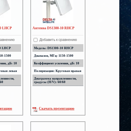
10 LHCP
Антенна DS1300-10 RHCP
равнению
Добавить к сравнению
10 LHCP
Модель: DS1300-10 RHCP
50-1500
Диапазон, МГц: 1150-1500
ния, дБ: 10
Коэффициент усиления, дБ: 10
говая левая
Поляризация: Круговая правая
ленности,
Диаграмма направленности,
/60
градусы (H/V): 60/60
ентацию
Скачать презентацию