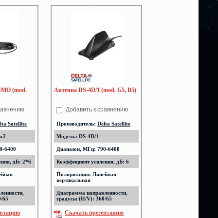
IMO (mod.
Антенна DS-4D/1 (mod. G5, B5)
равнению
Добавить к сравнению
lta Satellite
Производитель:
Delta Satellite
2x2
Модель: DS-4D/1
0-6400
Диапазон, МГц: 790-6400
ния, дБ: 2*6
Коэффициент усиления, дБ: 6
ейная
Поляризация: Линейная
вертикальная
ленности,
Диаграмма направленности,
0/65
градусы (H/V): 360/65
ентацию
Скачать презентацию