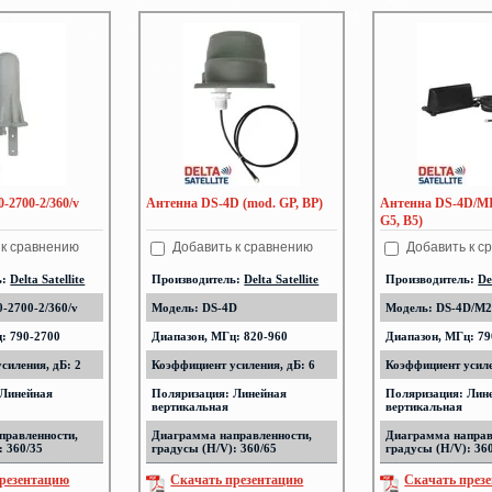
-2700-2/360/v
Антенна DS-4D (mod. GP, BP)
Антенна DS-4D/M
G5, B5)
 к сравнению
Добавить к сравнению
Добавить к с
ь:
Delta Satellite
Производитель:
Delta Satellite
Производитель:
De
-2700-2/360/v
Модель: DS-4D
Модель: DS-4D/M
: 790-2700
Диапазон, МГц: 820-960
Диапазон, МГц: 79
силения, дБ: 2
Коэффициент усиления, дБ: 6
Коэффициент усиле
 Линейная
Поляризация: Линейная
Поляризация: Лин
вертикальная
вертикальная
правленности,
Диаграмма направленности,
Диаграмма направ
: 360/35
градусы (H/V): 360/65
градусы (H/V): 36
резентацию
Скачать презентацию
Скачать през