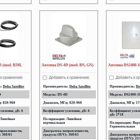
D (mod. B5M,
Антенна DS-4D (mod. BN, GN)
Антенна DS2400-1
 к сравнению
Добавить к сравнению
Добавить к с
ь:
Delta Satellite
Производитель:
Delta Satellite
Производитель:
De
D
Модель: DS-4D
Модель: DS2400-1
: 820-960
Диапазон, МГц: 820-960
Диапазон, МГц: 17
силения, дБ: 6
Коэффициент усиления, дБ: 6
Коэффициент усил
дБ: 2*18
 Линейная
Поляризация: Линейная
вертикальная
Поляризация: Верт
Горизонтальная
правленности,
Диаграмма направленности,
: 360/65
градусы (H/V): 360/65
Диаграмма направ
градусы (H/V): 21