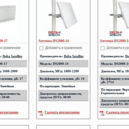
00-17
Антенна DS2000-14
Антенна DS2000-1
 к сравнению
Добавить к сравнению
Добавить к с
ь:
Delta Satellite
Производитель:
Delta Satellite
Производитель:
De
00-17
Модель: DS2000-14
Модель: DS2000-1
: 1600-2000
Диапазон, МГц: 1800-2200
Диапазон, МГц: 18
силения, дБ: 17
Коэффициент усиления, дБ: 14
Коэффициент усил
дБ: 2*14
 Линейная
Поляризация: Линейная
Поляризация: Верт
Горизонтальная
правленности,
Диаграмма направленности,
: 20/40
градусы (H/V): 40/40
Диаграмма направ
градусы (H/V): 40
резентацию
Скачать презентацию
Скачать през