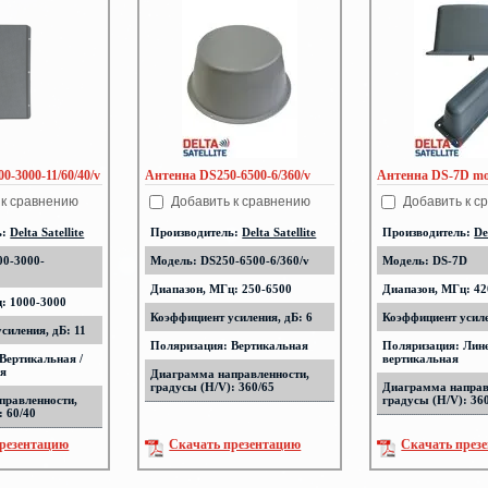
0-3000-11/60/40/v
Антенна DS250-6500-6/360/v
Антенна DS-7D m
 к сравнению
Добавить к сравнению
Добавить к с
ь:
Delta Satellite
Производитель:
Delta Satellite
Производитель:
De
00-3000-
Модель: DS250-6500-6/360/v
Модель: DS-7D
Диапазон, МГц: 250-6500
Диапазон, МГц: 42
: 1000-3000
Коэффициент усиления, дБ: 6
Коэффициент усиле
силения, дБ: 11
Поляризация: Вертикальная
Поляризация: Лин
Вертикальная /
вертикальная
ая
Диаграмма направленности,
градусы (H/V): 360/65
Диаграмма направ
правленности,
градусы (H/V): 36
: 60/40
резентацию
Скачать презентацию
Скачать през