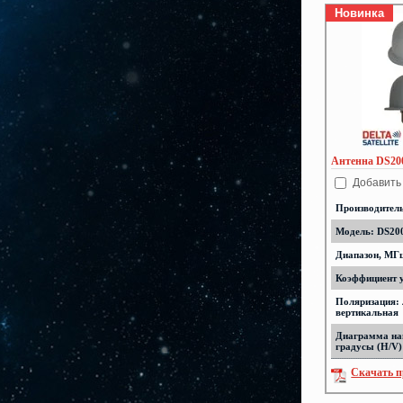
Новинка
Антенна DS200
Добавить
Производител
Модель: DS200
Диапазон, МГц
Коэффициент у
Поляризация:
вертикальная
Диаграмма на
градусы (H/V)
Скачать п