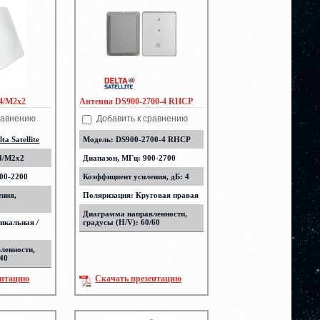
4/M2x2
Антенна DS900-2700-4 RHCP
равнению
Добавить к сравнению
lta Satellite
Модель: DS900-2700-4 RHCP
4/M2x2
Диапазон, МГц: 900-2700
00-2200
Коэффициент усиления, дБ: 4
ения,
Поляризация: Круговая правая
Диаграмма направленности,
икальная /
градусы (H/V): 60/60
ленности,
/40
ентацию
Скачать презентацию