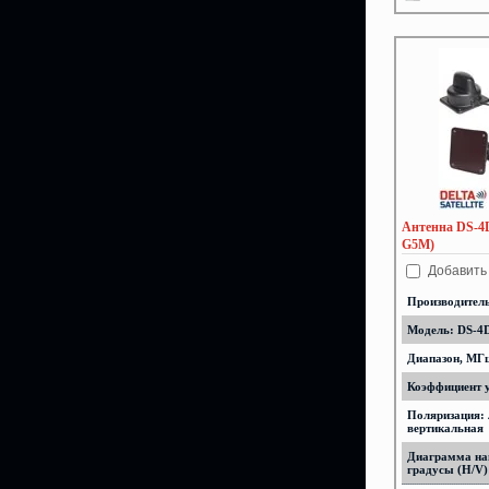
Антенна DS-4
G5M)
Добавить
Производител
Модель: DS-4
Диапазон, МГц
Коэффициент у
Поляризация:
вертикальная
Диаграмма на
градусы (H/V)