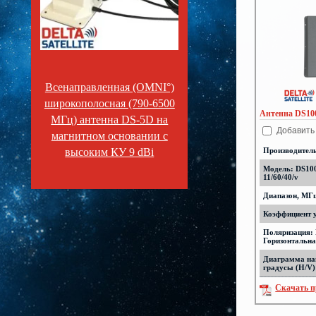
Всенаправленная (OMNI°)
широкополосная (790-6500
Антенна DS100
МГц) антенна DS-5D на
Добавить
магнитном основании с
высоким КУ 9 dBi
Производител
Модель: DS10
11/60/40/v
Диапазон, МГц
Коэффициент у
Поляризация: 
Горизонтальн
Диаграмма на
градусы (H/V)
Скачать п