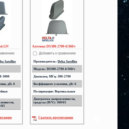
od.GN
Антенна DS380-2700-6/360/v
равнению
Добавить к сравнению
lta Satellite
Производитель:
Delta Satellite
Модель: DS380-2700-6/360/v
0-3000
Диапазон, МГц: 380-2700
ния, дБ: 6
Коэффициент усиления, дБ: 6
ейная
Поляризация: Вертикальная
Диаграмма направленности,
ленности,
градусы (H/V): 360/65
0/65
ентацию
Скачать презентацию