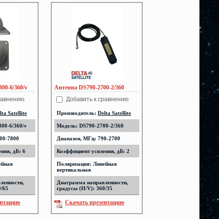
00-6/360/v
Антенна DS790-2700-2/360
равнению
Добавить к сравнению
lta Satellite
Производитель:
Delta Satellite
00-6/360/v
Модель: DS790-2700-2/360
00-7800
Диапазон, МГц: 790-2700
ния, дБ: 6
Коэффициент усиления, дБ: 2
ейная
Поляризация: Линейная
вертикальная
ленности,
Диаграмма направленности,
0/65
градусы (H/V): 360/35
ентацию
Скачать презентацию