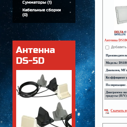
Сумматоры
(
1
)
Кабельные сборки
(
0
)
Антенна DS18
Антенна
Добавить
Производител
DS-5D
Модель: DS18
Диапазон, МГц
Коэффициент у
Поляризация:
Диаграмма на
градусы (H/V)
Скачать п