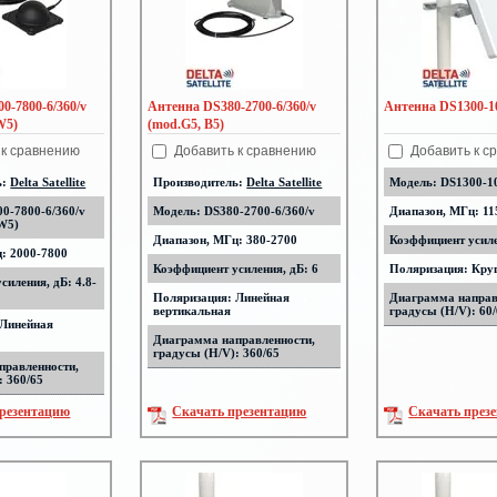
0-7800-6/360/v
Антенна DS380-2700-6/360/v
Антенна DS1300-
W5)
(mod.G5, B5)
 к сравнению
Добавить к сравнению
Добавить к с
ь:
Delta Satellite
Производитель:
Delta Satellite
Модель: DS1300-
0-7800-6/360/v
Модель: DS380-2700-6/360/v
Диапазон, МГц: 11
 W5)
Диапазон, МГц: 380-2700
Коэффициент усиле
: 2000-7800
Коэффициент усиления, дБ: 6
Поляризация: Кру
силения, дБ: 4.8-
Поляризация: Линейная
Диаграмма направ
вертикальная
градусы (H/V): 60
 Линейная
Диаграмма направленности,
градусы (H/V): 360/65
правленности,
: 360/65
резентацию
Скачать презентацию
Скачать през