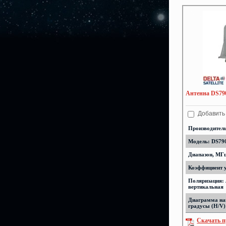
Антенна DS790
Добавить
Производител
Модель: DS790
Диапазон, МГц
Коэффициент у
Поляризация:
вертикальная
Диаграмма на
градусы (H/V)
Скачать п