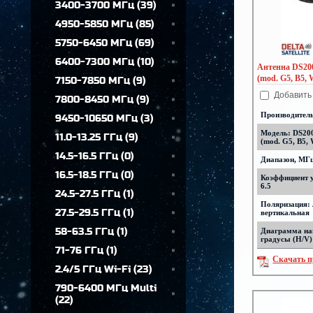
3400-3700 МГц
(
39
)
4950-5850 МГц
(
85
)
5750-6450 МГц
(
69
)
6400-7300 МГц
(
10
)
Антенна DS200
(mod. G5, B5, 
7150-7850 МГц
(
9
)
Добавить
7800-8450 МГц
(
9
)
Производител
9450-10650 МГц
(
3
)
Модель: DS200
11.0-13.25 ГГц
(
9
)
(mod. G5, B5,
14.5-16.5 ГГц
(
0
)
Диапазон, МГц
16.5-18.5 ГГц
(
0
)
Коэффициент у
6.5
24.5-27.5 ГГц
(
1
)
Поляризация:
27.5-29.5 ГГц
(
1
)
вертикальная
58-63.5 ГГц
(
1
)
Диаграмма на
градусы (H/V)
71-76 ГГц
(
1
)
Скачать п
2.4/5 ГГц Wi-Fi
(
23
)
790-6400 МГц Multi
(
22
)