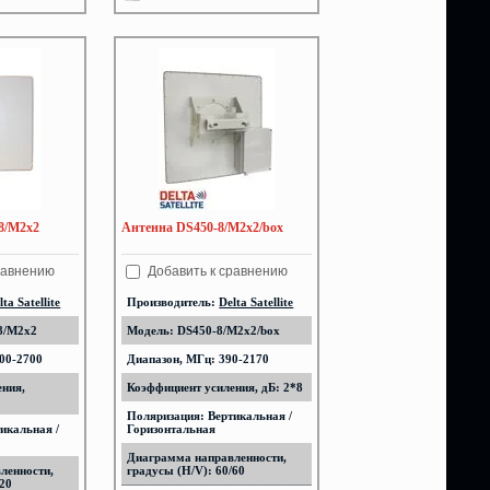
8/M2x2
Антенна DS450-8/M2x2/box
равнению
Добавить к сравнению
lta Satellite
Производитель:
Delta Satellite
8/M2x2
Модель: DS450-8/M2x2/box
00-2700
Диапазон, МГц: 390-2170
ения,
Коэффициент усиления, дБ: 2*8
Поляризация: Вертикальная /
икальная /
Горизонтальная
Диаграмма направленности,
ленности,
градусы (H/V): 60/60
/20