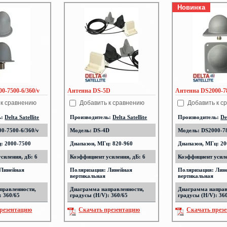
Новинка
0-7500-6/360/v
Антенна DS-5D
Антенна DS2000-78
 к сравнению
Добавить к сравнению
Добавить к с
ь:
Delta Satellite
Производитель:
Delta Satellite
Производитель:
De
0-7500-6/360/v
Модель: DS-4D
Модель: DS2000-78
: 2000-7500
Диапазон, МГц: 820-960
Диапазон, МГц: 20
силения, дБ: 6
Коэффициент усиления, дБ: 6
Коэффициент усиле
 Линейная
Поляризация: Линейная
Поляризация: Лин
вертикальная
вертикальная
правленности,
Диаграмма направленности,
Диаграмма направ
: 360/65
градусы (H/V): 360/65
градусы (H/V): 36
резентацию
Скачать презентацию
Скачать през