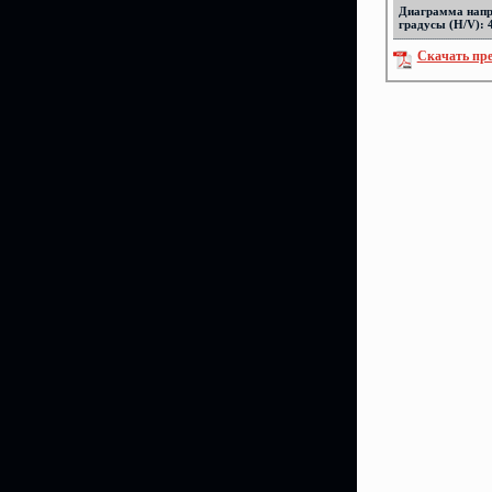
Диаграмма напр
градусы (H/V): 
Скачать пр