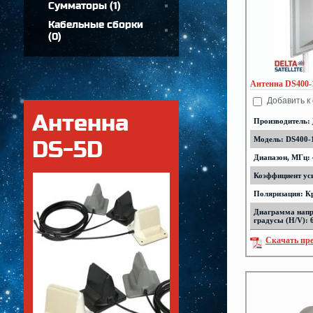
Сумматоры
(
1
)
Кабельные сборки
(
0
)
Антенна DS400-
Добавить к
Антенна
Производитель:
Модель: DS400
DS-5D
Диапазон, МГц: 
Коэффициент уси
Поляризация: К
Диаграмма напр
градусы (H/V): 
Скачать пр