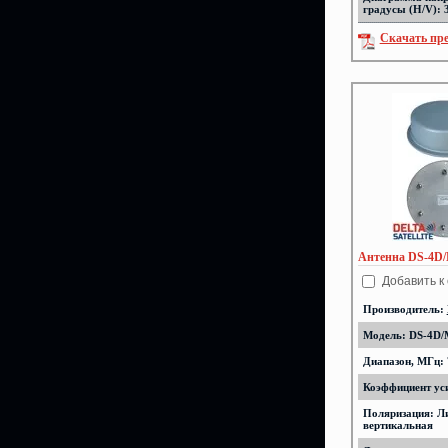
градусы (H/V): 
Скачать пр
Антенна DS-4D/
Добавить к
Производитель:
Модель: DS-4D/
Диапазон, МГц: 
Коэффициент уси
Поляризация: Л
вертикальная