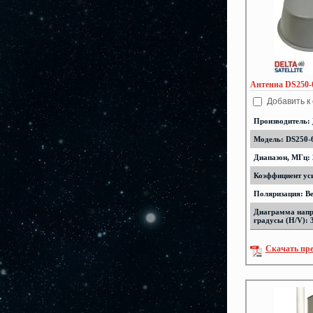
Антенна DS250-6
Добавить к
Производитель:
Модель: DS250-6
Диапазон, МГц: 
Коэффициент уси
Поляризация: В
Диаграмма напр
градусы (H/V): 
Скачать пр