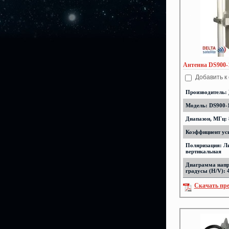
Антенна DS900-
Добавить к
Производитель:
Модель: DS900-
Диапазон, МГц: 
Коэффициент уси
Поляризация: Л
вертикальная
Диаграмма напр
градусы (H/V): 
Скачать пр