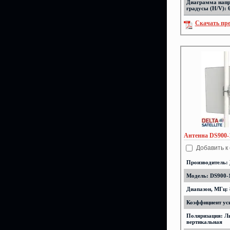
Диаграмма напр
градусы (H/V): 
Скачать пр
Антенна DS900-
Добавить к
Производитель:
Модель: DS900-
Диапазон, МГц: 
Коэффициент уси
Поляризация: Л
вертикальная