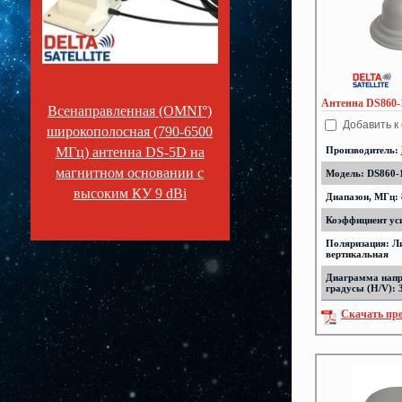
Антенна DS860-1
Всенаправленная (OMNI°)
Добавить к
широкополосная (790-6500
МГц) антенна DS-5D на
Производитель:
магнитном основании с
Модель: DS860-1
высоким КУ 9 dBi
Диапазон, МГц: 
Коэффициент уси
Поляризация: Л
вертикальная
Диаграмма напр
градусы (H/V): 
Скачать пр