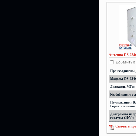
Антенна DS 234
Добавить к
Производитель:
Модель: DS-234
Диапазон, МГц: 
Коэффициент уси
Поляризация: Ве
Горизонтальная
Диаграмма напр
градусы (H/V): 
Скачать пр