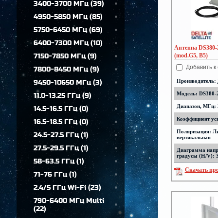
3400-3700 МГц
(
39
)
4950-5850 МГц
(
85
)
5750-6450 МГц
(
69
)
6400-7300 МГц
(
10
)
Антенна DS380-2
7150-7850 МГц
(
9
)
(mod.G5, B5)
Добавить к
7800-8450 МГц
(
9
)
Производитель:
9450-10650 МГц
(
3
)
Модель: DS380-2
11.0-13.25 ГГц
(
9
)
Диапазон, МГц: 
14.5-16.5 ГГц
(
0
)
Коэффициент уси
16.5-18.5 ГГц
(
0
)
Поляризация: Л
24.5-27.5 ГГц
(
1
)
вертикальная
27.5-29.5 ГГц
(
1
)
Диаграмма напр
градусы (H/V): 
58-63.5 ГГц
(
1
)
Скачать пр
71-76 ГГц
(
1
)
2.4/5 ГГц Wi-Fi
(
23
)
790-6400 МГц Multi
(
22
)