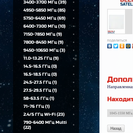
3400-3700 МГц
(
39
)
4950-5850 МГц
(
85
)
5750-6450 МГц
(
69
)
6400-7300 МГц
(
10
)
7150-7850 МГц
(
9
)
поделиться
7800-8450 МГц
(
9
)
9450-10650 МГц
(
3
)
11.0-13.25 ГГц
(
9
)
14.5-16.5 ГГц
(
0
)
16.5-18.5 ГГц
(
0
)
Допол
24.5-27.5 ГГц
(
1
)
Направленна
27.5-29.5 ГГц
(
1
)
Находит
58-63.5 ГГц
(
1
)
71-76 ГГц
(
1
)
1045-1550 МГц
2.4/5 ГГц Wi-Fi
(
23
)
790-6400 МГц Multi
(
22
)
Назад