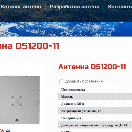
Каталог антенн
Разработка антенн
Контакт
на DS1200-11
Антенна DS1200-11
Добавить к сравнению
Производитель:
Модель
Диапазон, МГц
Коэффициент усиления, дБ
Поляризация
Диаграмма направленности, градусы (H/V)