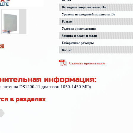
КСВН
Выходное сопротивление, Ом
Уровень подводимой мощности, Вт
Разъем
Условия эксплуатации
Защита и влаги и пыли
Габаритные размеры
Вес, кг
Скачать презентацию
нительная информация:
я антенна DS1200-11 диапазон 1050-1450 МГц
ся в разделах