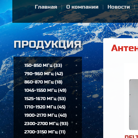
Главная
О компании
Новости
Антен
150-850 МГц
(
33
)
790-960 МГц
(
42
)
860-870 МГц
(
18
)
1045-1550 МГц
(
49
)
1525-1670 МГц
(
53
)
1710-1920 МГц
(
45
)
1900-2170 МГц
(
40
)
2300-2700 МГц
(
93
)
2700-3150 МГц
(
11
)