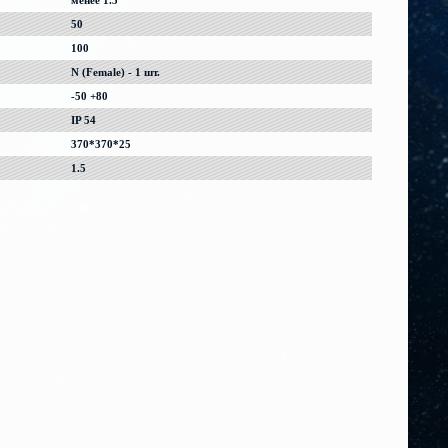
менее 1.5
50
100
N (Female) - 1 шт.
-50 +80
IP 54
370*370*25
1.5