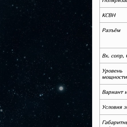
Поляриза
КСВН
Разъём
Вх. сопр,
Уровен
мощности,
Вариант 
Условия э
Габаритн