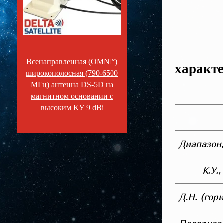
Те
Всенаправленная (OMNI°)
характ
широкополосная (790-6500
МГц) антенна DS-5D на
магнитном основании с
высоким КУ 9 dBi
Диапазон
К.У.,
Д.Н. (гор