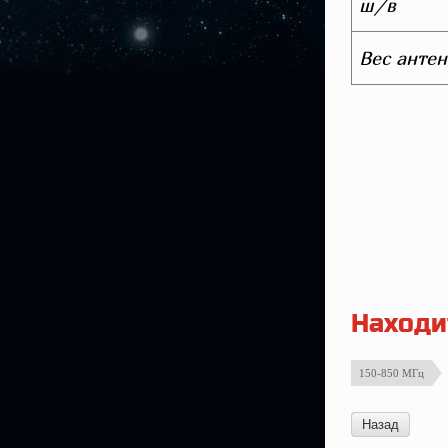
ш/в
Вес антен
Находи
150-850 МГц
Назад