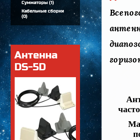
Сумматоры
(
1
)
Всепог
Кабельные сборки
(
0
)
антен
диапоз
Антенна
горизо
DS-5D
Ант
часто
Ма
п