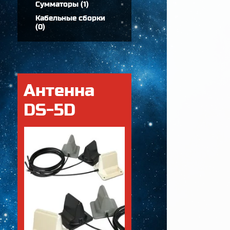
Сумматоры
(
1
)
Кабельные сборки
(
0
)
Антенна
DS-5D