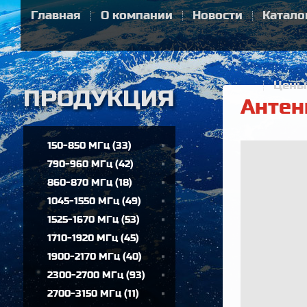
Главная
О компании
Новости
Катало
Цены
Антен
150-850 МГц
(
33
)
790-960 МГц
(
42
)
860-870 МГц
(
18
)
1045-1550 МГц
(
49
)
1525-1670 МГц
(
53
)
1710-1920 МГц
(
45
)
1900-2170 МГц
(
40
)
2300-2700 МГц
(
93
)
2700-3150 МГц
(
11
)