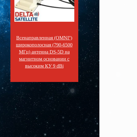
Всенаправленная (OMNI°)
широкополосная (790-6500
МГц) антенна DS-5D на
магнитном основании с
высоким КУ 9 dBi