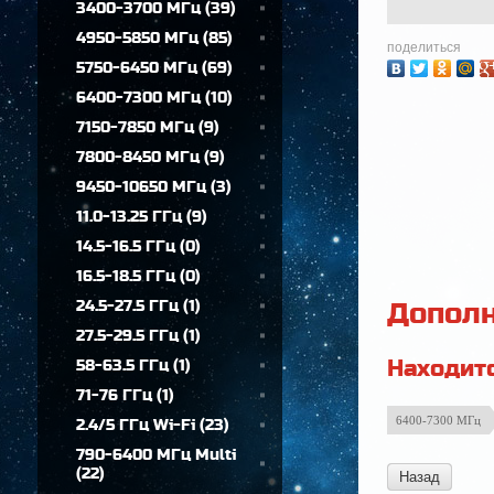
3400-3700 МГц
(
39
)
4950-5850 МГц
(
85
)
поделиться
5750-6450 МГц
(
69
)
6400-7300 МГц
(
10
)
7150-7850 МГц
(
9
)
7800-8450 МГц
(
9
)
9450-10650 МГц
(
3
)
11.0-13.25 ГГц
(
9
)
14.5-16.5 ГГц
(
0
)
16.5-18.5 ГГц
(
0
)
24.5-27.5 ГГц
(
1
)
Дополн
27.5-29.5 ГГц
(
1
)
Находитс
58-63.5 ГГц
(
1
)
71-76 ГГц
(
1
)
6400-7300 МГц
2.4/5 ГГц Wi-Fi
(
23
)
790-6400 МГц Multi
(
22
)
Назад