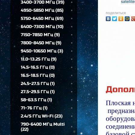
3400-3700 МГц
(
39
)
4950-5850 МГц
(
85
)
поделиться
5750-6450 МГц
(
69
)
6400-7300 МГц
(
10
)
7150-7850 МГц
(
9
)
7800-8450 МГц
(
9
)
9450-10650 МГц
(
3
)
11.0-13.25 ГГц
(
9
)
14.5-16.5 ГГц
(
0
)
16.5-18.5 ГГц
(
0
)
24.5-27.5 ГГц
(
1
)
Допол
27.5-29.5 ГГц
(
1
)
58-63.5 ГГц
(
1
)
Плоская н
71-76 ГГц
(
1
)
предназна
2.4/5 ГГц Wi-Fi
(
23
)
оборудов
790-6400 МГц Multi
соединен
(
22
)
базовой с