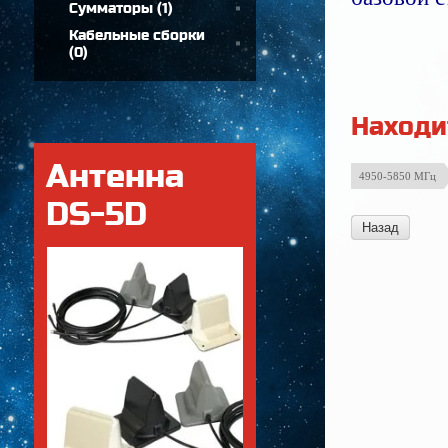
Сумматоры
(
1
)
Кабельные сборки
(
0
)
Находи
Антенна
4950-5850 МГц
DS-5D
Назад