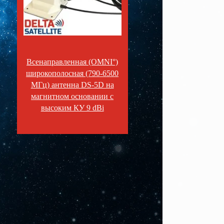
Всенаправленная (OMNI°)
широкополосная (790-6500
МГц) антенна DS-5D на
магнитном основании с
высоким КУ 9 dBi