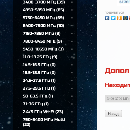
3400-3700 МГц
(
39
)
4950-5850 МГц
(
85
)
поделиться
5750-6450 МГц
(
69
)
6400-7300 МГц
(
10
)
7150-7850 МГц
(
9
)
7800-8450 МГц
(
9
)
9450-10650 МГц
(
3
)
11.0-13.25 ГГц
(
9
)
14.5-16.5 ГГц
(
0
)
Допол
16.5-18.5 ГГц
(
0
)
24.5-27.5 ГГц
(
1
)
Находит
27.5-29.5 ГГц
(
1
)
58-63.5 ГГц
(
1
)
3400-3700 МГц
71-76 ГГц
(
1
)
2.4/5 ГГц Wi-Fi
(
23
)
Назад
790-6400 МГц Multi
(
22
)