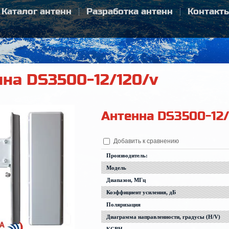
Каталог антенн
Разработка антенн
Контакт
на DS3500-12/120/v
Антенна DS3500-12/
Добавить к сравнению
Производитель:
Модель
Диапазон, МГц
Коэффициент усиления, дБ
Поляризация
Диаграмма направленности, градусы (H/V)