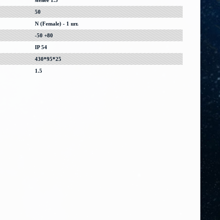
менее 1.5
50
N (Female) - 1 шт.
-50 +80
IP 54
430*95*25
1.5