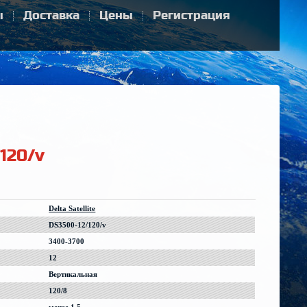
ы
Доставка
Цены
Регистрация
120/v
Delta Satellite
DS3500-12/120/v
3400-3700
12
Вертикальная
120/8